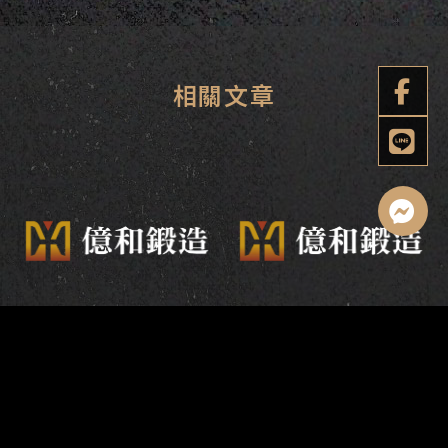
不銹鋼採光罩耐用嗎？會
不銹鋼剪刀門適合住宅
不會生鏽？
嗎？