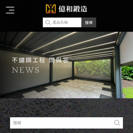
不鏽鋼工程 問與答