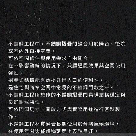
不鏽鋼工程中，
不銹鋼摺疊門
適合用於陽台、後院
或室內外銜接空間，
可依空間條件與使用需求自由開合，
在不影響動線的情況下，兼顧通風效果與空間使用
彈性。
摺疊式結構能有效提升出入口的便利性，
是住宅與商業空間中常見的不鏽鋼門款之一。
不鏽鋼工程所施作的
不銹鋼摺疊門
具備結構穩定與
良好耐候特性，
可依門洞尺寸、開啟方式與實際用途進行客製製
作。
不銹鋼工程材質適合長期使用於台灣氣候環境，
在使用年限與整體穩定度上表現良好。